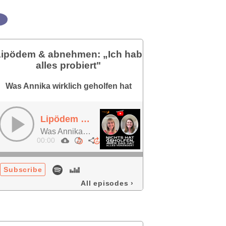
Lipödem & abnehmen: „Ich hab
alles probiert"
Was Annika wirklich geholfen hat
Lipödem & abnehmen: „Ich hab alles probiert"
Was Annika wirklich geholfen hat
00:00
Subscribe
All episodes
›