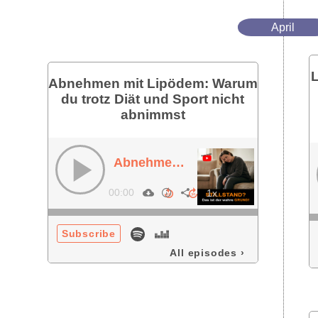
April
Abnehmen mit Lipödem: Warum
du trotz Diät und Sport nicht
abnimmst
Abnehmen mit Lipödem: Warum du trotz Diät und Sport nicht abnimmst
00:00
Subscribe
All episodes
›