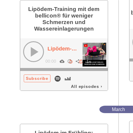
Lipödem-Training mit dem
bellicon® für weniger
Schmerzen und
Wassereinlagerungen
Lipödem-Training mit dem bellicon® für weniger Schmerzen und Wassereinlagerungen
00:00
Subscribe
All episodes
›
March
Lipödem im Frühling: