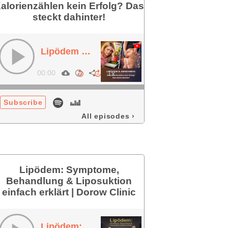
alorienzählen kein Erfolg? Das
steckt dahinter!
Lipödem & Abnehmen - Trotz Kalorienzählen kein Erfolg? Das steckt dahinter!
00:00
Subscribe
All episodes
›
Lipödem: Symptome,
Behandlung & Liposuktion
einfach erklärt | Dorow Clinic
Lipödem: Symptome, Behandlung & Liposuktion einfach erklärt | Dorow Clinic