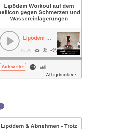
Lipödem Workout auf dem
bellicon gegen Schmerzen und
Wassereinlagerungen
Lipödem Workout auf dem bellicon gegen Schmerzen und Wassereinlagerungen
00:00
Subscribe
All episodes
›
Lipödem & Abnehmen - Trotz