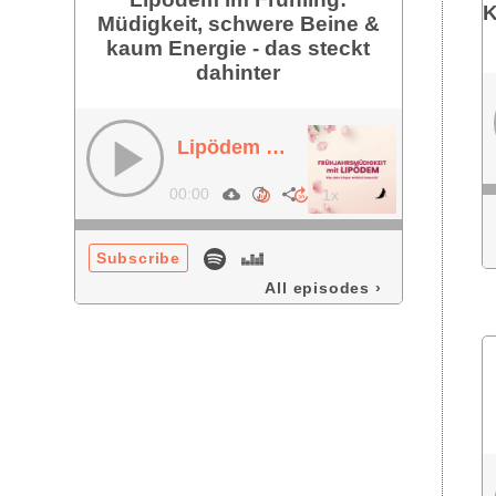
K
Müdigkeit, schwere Beine &
kaum Energie - das steckt
dahinter
Lipödem im Frühling: Müdigkeit, schwere Beine & kaum Energie - das steckt dahinter
00:00
Subscribe
All episodes
›