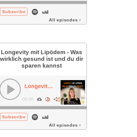
Subscribe
All episodes
›
Longevity mit Lipödem - Was
wirklich gesund ist und du dir
sparen kannst
Longevity mit Lipödem - Was wirklich gesund ist und du dir sparen kannst
00:00
Subscribe
All episodes
›