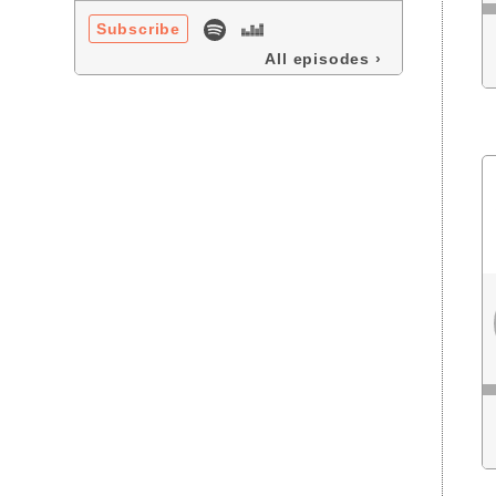
Subscribe
All episodes
›